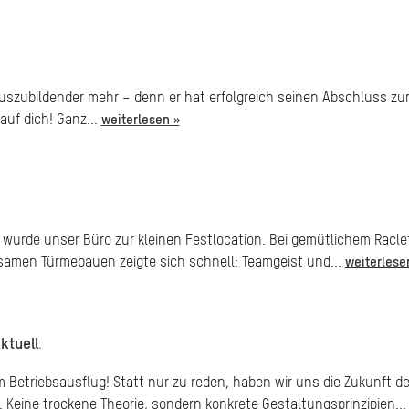
n Auszubildender mehr – denn er hat erfolgreich seinen Abschluss zum
 auf dich! Ganz...
weiterlesen »
 wurde unser Büro zur kleinen Festlocation. Bei gemütlichem Raclet
nsamen Türmebauen zeigte sich schnell: Teamgeist und...
weiterlese
ktuell
.
m Betriebsausflug! Statt nur zu reden, haben wir uns die Zukunft 
Keine trockene Theorie, sondern konkrete Gestaltungsprinzipien..