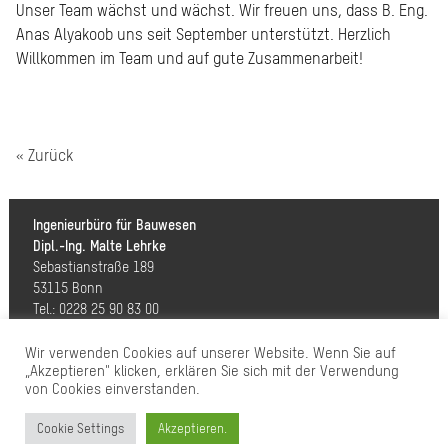
Unser Team wächst und wächst. Wir freuen uns, dass B. Eng.
Anas Alyakoob uns seit September unterstützt. Herzlich
Willkommen im Team und auf gute Zusammenarbeit!
« Zurück
Ingenieurbüro für Bauwesen
Dipl.-Ing. Malte Lehrke
Sebastianstraße 189
53115 Bonn
Tel.: 0228 25 90 83 00
Fax: 0228 25 90 83 10
info@statik-lehrke.de
Wir verwenden Cookies auf unserer Website. Wenn Sie auf
„Akzeptieren" klicken, erklären Sie sich mit der Verwendung
Impressum/ Datenschutz
von Cookies einverstanden.
Archiv
Cookie Settings
Akzeptieren.
Branchenbuch