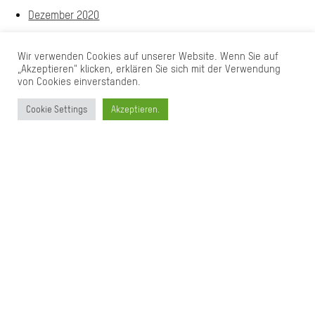
Dezember 2020
Oktober 2020
Wir verwenden Cookies auf unserer Website. Wenn Sie auf
September 2020
„Akzeptieren" klicken, erklären Sie sich mit der Verwendung
von Cookies einverstanden.
Juli 2020
Mai 2020
Cookie Settings
Akzeptieren.
März 2020
November 2019
August 2019
Januar 2019
Dezember 2018
August 2018
Juni 2018
Januar 2018
September 2017